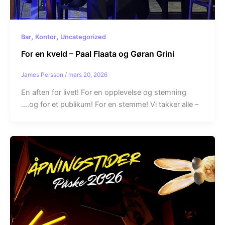
,
,
Bar
Kontor
Uncategorized
For en kveld – Paal Flaata og Gøran Grini
James Persson
/
mars 20, 2026
En aften for livet! For en opplevelse og stemning
….og for et publikum! For en stemme! Vi takker alle –