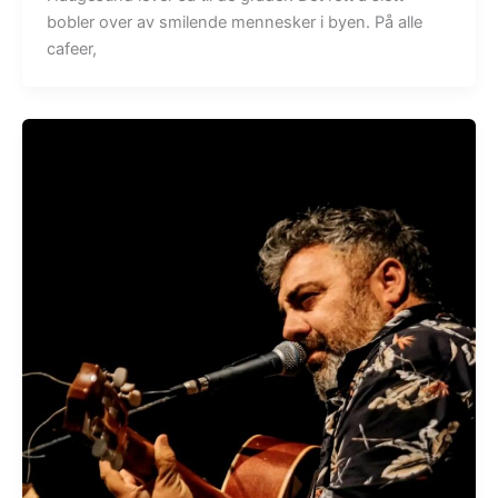
bobler over av smilende mennesker i byen. På alle
cafeer,