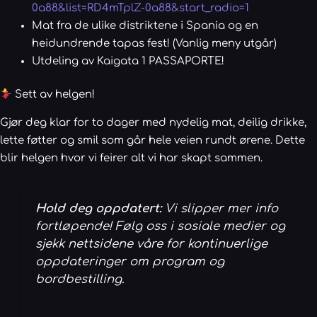
0a88&list=RD4mTplZ-0a88&start_radio=1
Mat fra de ulike distriktene i Spania og en
heidundrende tapas fest! (Vanlig meny utgår)
Utdeling av Kaigata 1 PASSAPORTE!
Sett av helgen!
Gjør deg klar for to dager med nydelig mat, deilig drikke,
lette føtter og smil som går hele veien rundt ørene. Dette
blir helgen hvor vi feirer alt vi har skapt sammen.
Hold deg oppdatert:
Vi slipper mer info
fortløpende! Følg oss i sosiale medier og
sjekk nettsidene våre for kontinuerlige
oppdateringer om program og
bordbestilling.