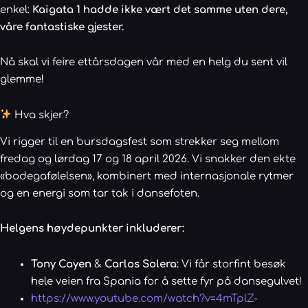
enkel:
Kaigata 1 hadde ikke vært det samme uten dere,
våre fantastiske gjester.
Nå skal vi feire ettårsdagen vår med en helg du sent vil
glemme!
Hva skjer?
Vi rigger til en bursdagsfest som strekker seg mellom
fredag og lørdag 17 og 18 april 2026. Vi snakker den ekte
«bodegafølelsen», kombinert med internasjonale rytmer
og en energi som tar tak i dansefoten.
Helgens høydepunkter inkluderer:
Tony Cayen
&
Carlos Solera:
Vi får storfint besøk
hele veien fra Spania for å sette fyr på dansegulvet!
https://www.youtube.com/watch?v=4mTplZ-