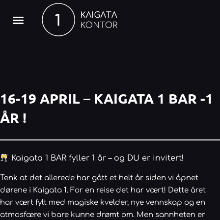
Hopp
rett
til
innholdet
16-19 APRIL – KAIGATA 1 BAR -1
ÅR !
Kaigata 1 BAR fyller 1 år – og DU er invitert!
Tenk at det allerede har gått et helt år siden vi åpnet
dørene i Kaigata 1. For en reise det har vært! Dette året
har vært fylt med magiske kvelder, nye vennskap og en
atmosfære vi bare kunne drømt om. Men sannheten er