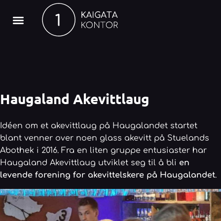
Hopp
rett
til
innholdet
Haugaland Akevittlaug
Idéen om et akevittlaug på Haugalandet startet
blant venner over noen glass akevitt på Stuelands
Abothek i 2016. Fra en liten gruppe entusiaster har
Haugaland Akevittlaug utviklet seg til å bli
en
levende forening for akevittelskere på Haugalandet
.