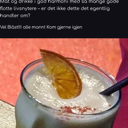
Mat og drikke i god harmoni med så mange gode
flotte livsnytere – er det ikke dette det egentlig
handler om?
Vel Blåst!!! alle mann! Kom gjerne igjen