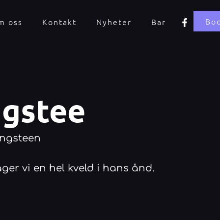
F
Bo
m oss
Kontakt
Nyheter
Bar
a
c
e
b
o
o
k
-
ngstee
f
ingsteen
ager vi en hel kveld i hans ånd.