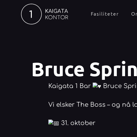
Hopp
rett
Fasiliteter
O
til
innholdet
Bruce Spri
Kaigata 1 Bar
Bruce Spr
Vi elsker The Boss – og nå l
31. oktober